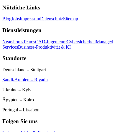
Nützliche Links
Blog
Jobs
Impressum
Datenschutz
Sitemap
Dienstleistungen
Nearshore-Teams
CAD-Ingenieure
Cybersicherheit
Managed
Services
Business-Produktivität & KI
Standorte
Deutschland – Stuttgart
Saudi-Arabien – Riyadh
Ukraine – Kyiv
Ägypten – Kairo
Portugal – Lissabon
Folgen Sie uns