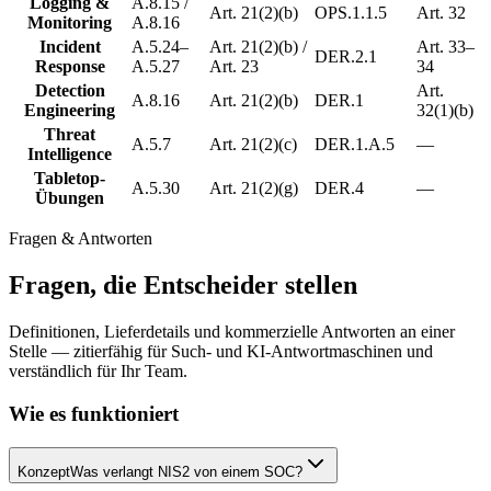
Logging &
A.8.15 /
Art. 21(2)(b)
OPS.1.1.5
Art. 32
Monitoring
A.8.16
Incident
A.5.24–
Art. 21(2)(b) /
Art. 33–
DER.2.1
Response
A.5.27
Art. 23
34
Detection
Art.
A.8.16
Art. 21(2)(b)
DER.1
Engineering
32(1)(b)
Threat
A.5.7
Art. 21(2)(c)
DER.1.A.5
—
Intelligence
Tabletop-
A.5.30
Art. 21(2)(g)
DER.4
—
Übungen
Fragen & Antworten
Fragen, die Entscheider stellen
Definitionen, Lieferdetails und kommerzielle Antworten an einer
Stelle — zitierfähig für Such- und KI-Antwortmaschinen und
verständlich für Ihr Team.
Wie es funktioniert
Konzept
Was verlangt NIS2 von einem SOC?